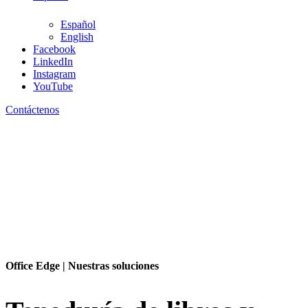
Español
English
Facebook
LinkedIn
305-728-5151
Instagram
YouTube
305-728-5151
Contáctenos
Español
Español
English
Contáctenos
Office Edge | Nuestras soluciones