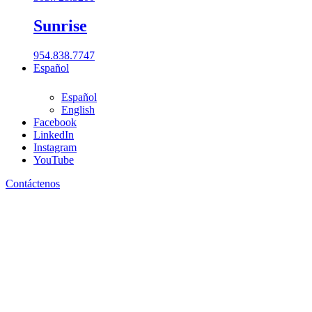
Sunrise
954.838.7747
Español
Español
English
Facebook
LinkedIn
305-728-5200
Instagram
Ubicaciones
YouTube
Contáctenos
Boca Raton
561.962.2900
Coral Gables​
305.777.0200
Fort Lauderdale