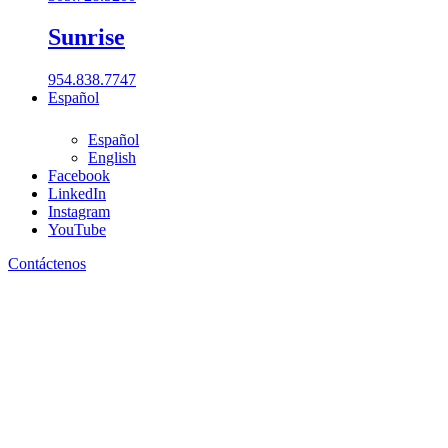
Sunrise
954.838.7747
Español
Español
English
Facebook
LinkedIn
305-728-5200
Instagram
Ubicaciones
YouTube
Contáctenos
Boca Raton
561.962.2900
Coral Gables​
305.777.0200
Fort Lauderdale