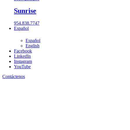
Sunrise
954.838.7747
Español
Español
English
Facebook
LinkedIn
305-728-5200
Instagram
Ubicaciones
YouTube
Contáctenos
Boca Raton
561.962.2900
Coral Gables​
305.777.0200
Fort Lauderdale